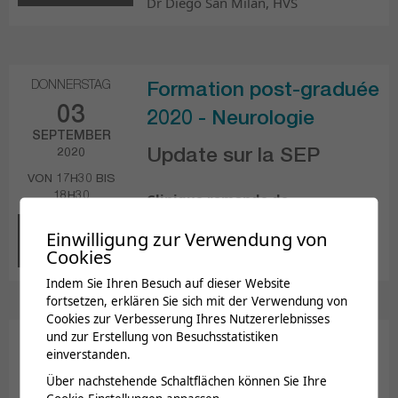
Dr Diego San Milan, HVS
DONNERSTAG
Formation post-graduée
03
2020 - Neurologie
SEPTEMBER
2020
Update sur la SEP
VON 17H30 BIS
18H30
Clinique romande de
réadaptation, Sion
INSCRIPTIONS
Einwilligung zur Verwendung von
Prof. Renaud Du Pasquier, CHUV
CLOSES
Cookies
Indem Sie Ihren Besuch auf dieser Website
fortsetzen, erklären Sie sich mit der Verwendung von
Cookies zur Verbesserung Ihres Nutzererlebnisses
und zur Erstellung von Besuchsstatistiken
Formation post-graduée
einverstanden.
DONNERSTAG
2020 - Neurologie
Über nachstehende Schaltflächen können Sie Ihre
18