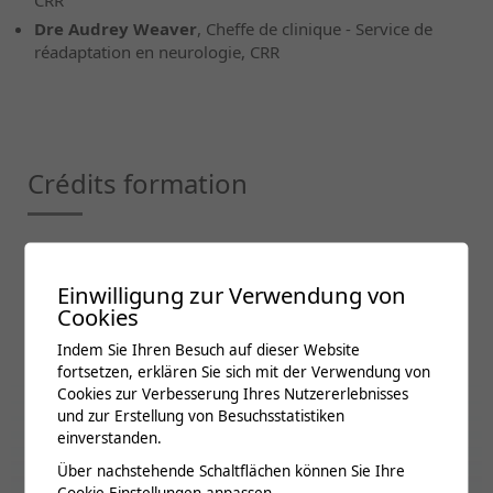
Dre Audrey Weaver
, Cheffe de clinique - Service de
réadaptation en neurologie, CRR
Crédits formation
SSMPR
6
SSN
3
Einwilligung zur Verwendung von
Cookies
SSMIG
6
Indem Sie Ihren Besuch auf dieser Website
SSO
4
fortsetzen, erklären Sie sich mit der Verwendung von
SSR
6
Cookies zur Verbesserung Ihres Nutzererlebnisses
und zur Erstellung von Besuchsstatistiken
Chirosuisse
6
einverstanden.
SIM
6
Über nachstehende Schaltflächen können Sie Ihre
Physioswiss
6
Cookie-Einstellungen anpassen.