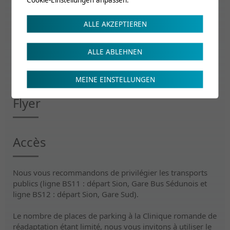
Renseignements
ALLE AKZEPTIEREN
ALLE ABLEHNEN
ecs@crr-suva.ch
MEINE EINSTELLUNGEN
Flyer
Accès
Nous vous recommandons de privilégier les transports
publics (ligne BS11 : départ Sion, Gare Bus Sédunois et
ligne BS12 : départ Sion, Gare Sud).
Le nombre de places de parking à la Clinique romande de
réadaptation étant limité, nous vous invitons à utiliser le