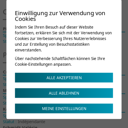
Chirurgie orthopédique
Einwilligung zur Verwendung von
Cookies
Indem Sie Ihren Besuch auf dieser Website
Pilloud
Maxime
fortsetzen, erklären Sie sich mit der Verwendung von
Spécialité :
Chirurgie orthopédique
Cookies zur Verbesserung Ihres Nutzererlebnisses
Statut :
Indépendant
und zur Erstellung von Besuchsstatistiken
einverstanden.
Psychiatrie
Über nachstehende Schaltflächen können Sie Ihre
Cookie-Einstellungen anpassen.
Cromec Ioan
ALLE AKZEPTIEREN
Spécialité :
Psychiatrie
Statut :
Salarié CRR
Michellod Marie
ALLE ABLEHNEN
Spécialité :
Psychiatrie
Statut :
Salariée CRR
Karachristou Christina
MEINE EINSTELLUNGEN
Spécialité :
Psychiatrie
Statut :
Indépendante
Schmidt Valérie