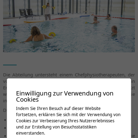
Die Abteilung untersteht einem Chefphysiotherapeuten, der
von zwei Physiotherapie-Fachstellenleitern und einer in
Erwachsenenausbildung zertifizierten Therapeutin unterstützt
Einwilligung zur Verwendung von
wird. Bei Bedarf werden weitere Kollegen hinzugezogen, die
Cookies
in verschiedenen Fachbereichen spezialisiert sind.
Indem Sie Ihren Besuch auf dieser Website
Die Abteilung setzt sich aus drei Einheiten zusammen :
fortsetzen, erklären Sie sich mit der Verwendung von
der neurologischen Rehabilitation (Neuro-Reha)
Cookies zur Verbesserung Ihres Nutzererlebnisses
und zur Erstellung von Besuchsstatistiken
der Rehabilitation des Bewegungsapparates (REHA)
einverstanden.
der ambulanten Physiotherapie (namentlich die