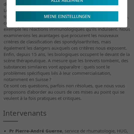
ALLE ABLEHNEN
délétère.
Le but de ce cycle de formation est précisément de traiter
tous ces aspects : faire connaître les nouveaux médicaments,
MEINE EINSTELLUNGEN
cette année l’apremilast, aussi bien que leur face cachée, par
exemple les réactions immunologiques qu’ils induisent. Nous
examinerons les avantages que procurent les nouveaux
critères de classification des spondyloarthrites, mais
également les dangers auxquels ces critères nous exposent.
Enfin, depuis 15 ans, les biologiques occupent le devant de la
scène thérapeutique. A mesure que les brevets tombent, des
substances similaires vont apparaître : quels sont le
problèmes spécifiques liés à leur commercialisation,
notamment en Suisse ?
Ce sont ces questions, parfois non résolues, que nous vous
proposons d’aborder au cours de ces mises au point qui se
veulent à la fois pratiques et critiques.
Intervenants
Pr Pierre-André Guerne
, service de rhumatologie, HUG,