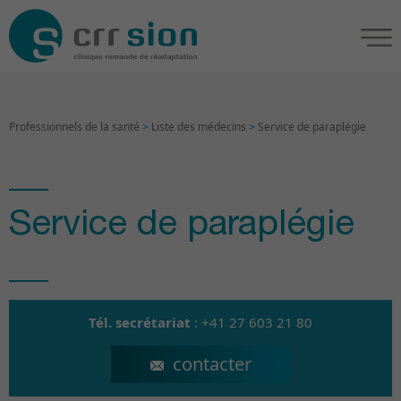
Professionnels de la santé
>
Liste des médecins
>
Service de paraplégie
Service de paraplégie
Tél. secrétariat
:
+41 27 603 21 80
secretariat.npp@crr-suva.ch