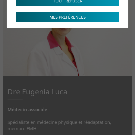
TOUT REFUSER
MES PRÉFÉRENCES
Dre Eugenia Luca
Médecin associée
Spécialiste en médecine physique et réadaptation,
membre FMH