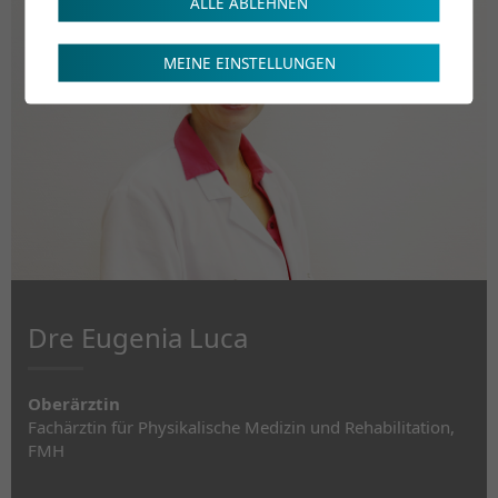
ALLE ABLEHNEN
MEINE EINSTELLUNGEN
Dre Eugenia Luca
Oberärztin
Fachärztin für Physikalische Medizin und Rehabilitation,
FMH