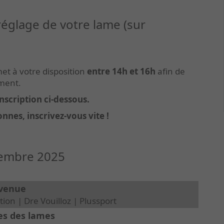
églage de votre lame (sur
et à votre disposition
entre 14h et 16h
afin de
ement.
'inscription ci-dessous.
onnes, inscrivez-vous vite
!
embre 2025
nvenue
ion | Dre Vouilloz | Plussport
es des lames