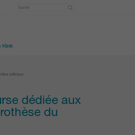
etrie
erkstatt
des Fusses
 Klinik
mbre inférieur
urse dédiée aux
prothèse du