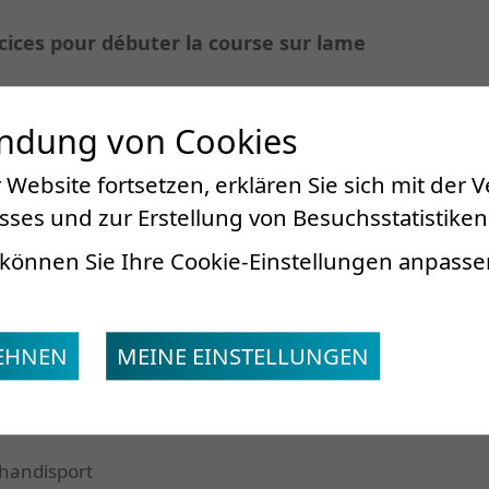
ices pour débuter la course sur lame
tion, bâtiment P
endung von Cookies
oting extérieur
 Website fortsetzen, erklären Sie sich mit der
extérieur selon la météo
ses und zur Erstellung von Besuchsstatistiken
ersonnalisé par la Médecine du sport
Dr Bachelard
können Sie Ihre Cookie-Einstellungen anpasse
LEHNEN
MEINE EINSTELLUNGEN
veau amputé à la jambe à 22 ans suite à un
 handisport