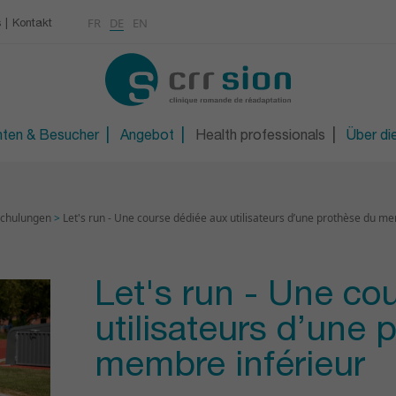
Multimedia
Rheumatologie
FR
DE
EN
s
Kontakt
KONTAKT
Osteoporose / Densitom
gen
iter/in
Orthopädietechnische W
R
Technische Orthopädie 
nten & Besucher
Angebot
Health professionals
Über die
chulungen
>
Let's run - Une course dédiée aux utilisateurs d’une prothèse du me
Let's run - Une co
utilisateurs d’une 
membre inférieur