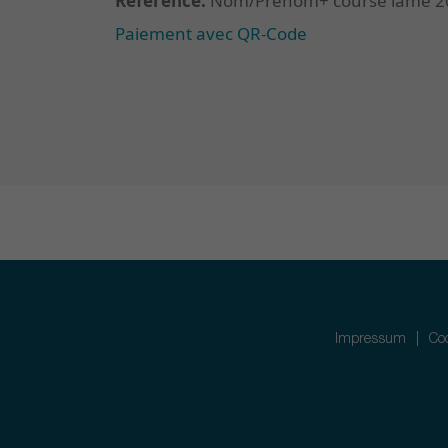
Référence:
Nom/Prénom+ course lame 2
Paiement avec QR-Code
Impressum
Coo