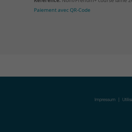
Référence:
Nom/Prénom+ course lame 2
Paiement avec QR-Code
Impressum
Utili