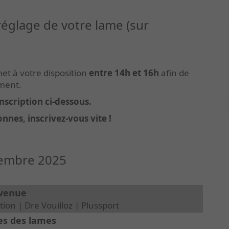
églage de votre lame (sur
et à votre disposition
entre 14h et 16h
afin de
ement.
'inscription ci-dessous.
onnes, inscrivez-vous vite
!
embre 2025
nvenue
ion | Dre Vouilloz | Plussport
es des lames