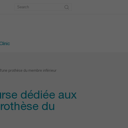
metry
workshop
e workshop
linic
s d’une prothèse du membre inférieur
urse dédiée aux
prothèse du