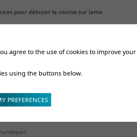
ices pour débuter la course sur lame
tion, bâtiment P
oting extérieur
 you agree to the use of cookies to improve you
extérieur selon la météo
ersonnalisé par la Médecine du sport
Dr Bachelard
ies using the buttons below.
MY PREFERENCES
veau amputé à la jambe à 22 ans suite à un
 handisport