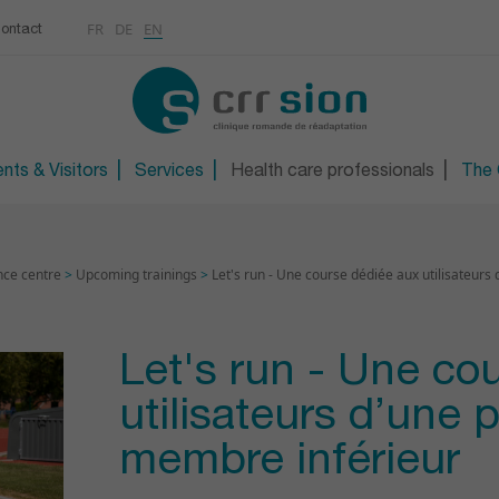
Multimedias
Rhumatologie
centre
FR
DE
EN
ontact
CONTACT
Osteoporosis / Densito
Technical orthopaedic 
Technical foot and sho
nts & Visitors
Services
Health care professionals
The C
nce centre
>
Upcoming trainings
>
Let's run - Une course dédiée aux utilisateur
Let's run - Une co
utilisateurs d’une 
membre inférieur