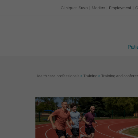
Our charter
Catering
Training & conference 
Cliniques Suva
Medias
Employment
C
EMPLOYMENT
Leisure activities
Upcoming trainings
Avantages
VISITING HOURS
Devenir apprenti·e
Patie
Health care professionals
>
Training
>
Training and confere