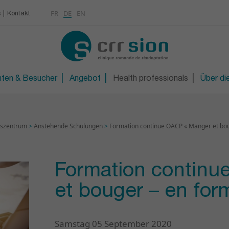
Multimedia
Rheumatologie
FR
DE
EN
s
Kontakt
KONTAKT
Osteoporose / Densitom
gen
iter/in
Orthopädietechnische W
R
Technische Orthopädie 
nten & Besucher
Angebot
Health professionals
Über die
gszentrum
>
Anstehende Schulungen
>
Formation continue OACP « Manger et boug
Formation contin
et bouger – en form
Samstag 05 September 2020