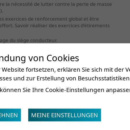
e la nécessité de lutter contre la perte de masse
).
s exercices de renforcement global et être
’effort. Savoir réaliser des exercices d’étirements
glage du siège conducteur.
endung von Cookies
épartition
 Website fortsetzen, erklären Sie sich mit der
 groupe, ateliers pratiques. 50% théorique et 50%
ses und zur Erstellung von Besuchsstatistiken
können Sie Ihre Cookie-Einstellungen anpasse
LEHNEN
MEINE EINSTELLUNGEN