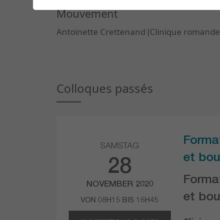
Mouvement
Antoinette Crettenand (Clinique romande
Colloques passés
Forma
SAMSTAG
et bou
28
Forma
NOVEMBER 2020
et bou
VON 08H15 BIS 16H45