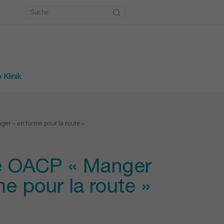
etrie
erkstatt
des Fusses
 Klinik
er – en forme pour la route »
ue OACP « Manger
e pour la route »