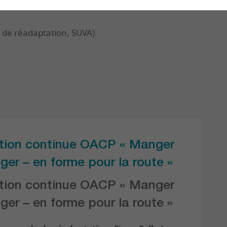
 de réadaptation, SUVA)
tion continue OACP « Manger
ger – en forme pour la route »
tion continue OACP « Manger
ger – en forme pour la route »