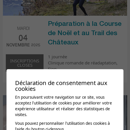
Préparation à la Course
MARDI
de Noël et au Trail des
04
Châteaux
NOVEMBRE 2025
1 journée
INSCRIPTIONS
Clinique romande de réadaptation,
CLOSES
Sion
de 18h30 à 20h45
Déclaration de consentement aux
cookies
En poursuivant votre navigation sur ce site, vous
acceptez l'utilisation de cookies pour améliorer votre
expérience utilisateur et réaliser des statistiques de
visites.
Vous pouvez personnaliser l'utilisation des cookies à
l'aide du bouton ci-dessous.