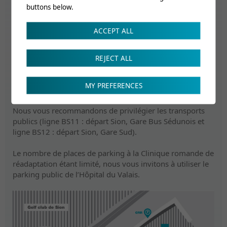
buttons below.
ACCEPT ALL
REJECT ALL
Accès
MY PREFERENCES
Nous vous recommandons de privilégier les transports
publics (ligne BS11 : départ Sion, Gare Bus Sédunois et
ligne BS12 : départ Sion, Gare Sud).
Le nombre de places de parking à la Clinique romande de
réadaptation étant limité, nous vous invitons à utiliser le
parking public de l’Hôpital du Valais.