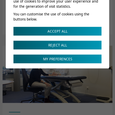
Osteoporosis / Densitometry
use of cookies to improve your user experience and
for the generation of visit statistics.
The CRR is equipped with a new Hologic Horizon
You can customise the use of cookies using the
densitometry device for the screening and monitoring of
buttons below.
osteoporosis, equipped with the latest software for image
acquisition and measurement of bone microarchitecture.
ACCEPT ALL
REJECT ALL
MY PREFERENCES