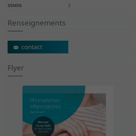
SSMIG
2
Renseignements
ecs@crr-suva.ch
Flyer