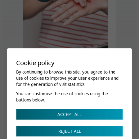
Cookie policy
By continuing to browse this site, you agree to the
use of cookies to improve your user experience and
for the generation of visit statistics.
You can customise the use of cookies using the
Accès
buttons below.
ACCEPT ALL
Nous vous recommandons de privilégier les transports
publics (ligne BS11 : départ Sion, Gare Bus Sédunois et
ligne BS12 : départ Sion, Gare Sud).
REJECT ALL