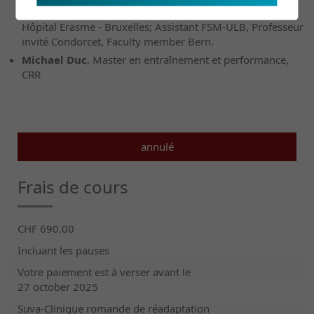
Département cardio-vasculaire - médico-chirurgicale
Hôpital Erasme - Bruxelles; Assistant FSM-ULB, Professeur
invité Condorcet, Faculty member Bern.
Michael Duc
, Master en entraînement et performance,
CRR
annulé
Frais de cours
CHF 690.00
Incluant les pauses
Votre paiement est à verser avant le
27 october 2025
Suva-Clinique romande de réadaptation