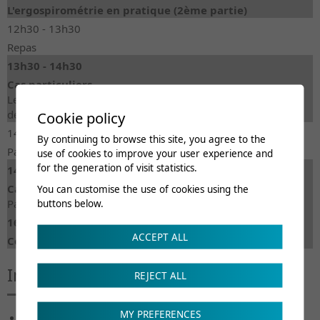
L'ergospirométrie en pratique (2ème partie)
12h30 - 13h30
Repas
13h30 - 14h30
Cas particuliers
Le patient cardiaque classique, l'insuffisance cardiaque, le
déconditionné, le malade pulmonaire, l'obèse, ...
Cookie policy
14h30 - 14h45
By continuing to browse this site, you agree to the
Pause-café
use of cookies to improve your user experience and
for the generation of visit statistics.
14h45 - 16h45
Cas particuliers :
You can customise the use of cookies using the
Par petits groupes : les sujets pathologiques et sportifs
buttons below.
16h45 - 17h00
ACCEPT ALL
Conclusion et fin
Intervenants
REJECT ALL
MY PREFERENCES
Michel Lamotte
, PhD, Kinésithérapie coordinateur -