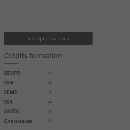
inscriptions closes
Crédits formation
SSMPR
4
SSN
4
SEMS
3
SSR
4
SSMIG
3
Chirosuisse
4