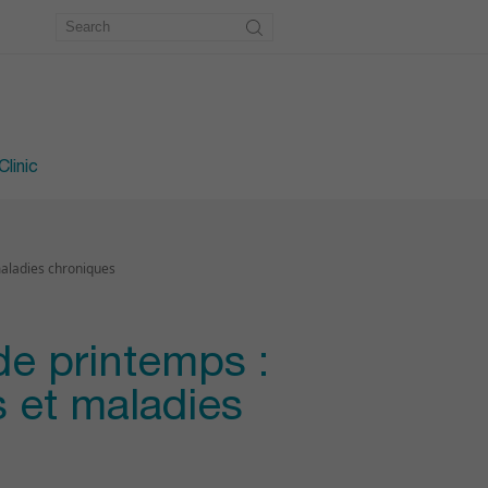
metry
workshop
e workshop
linic
maladies chroniques
e printemps :
s et maladies