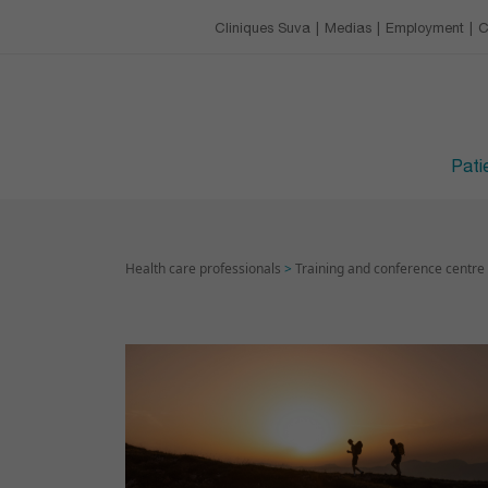
Our charter
Catering
Training & conference 
Cliniques Suva
Medias
Employment
C
EMPLOYMENT
Leisure activities
Upcoming trainings
Avantages
VISITING HOURS
Devenir apprenti·e
Patie
Health care professionals
>
Training and conference centre