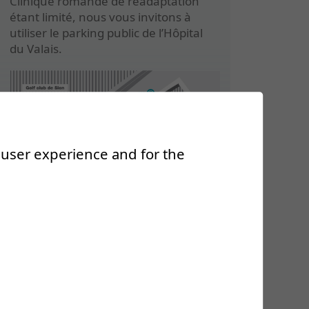
Clinique romande de réadaptation
étant limité, nous vous invitons à
utiliser le parking public de l’Hôpital
du Valais.
r user experience and for the
Avec le soutien de