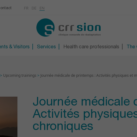
Multimedias
Rhumatologie
centre
FR
DE
EN
ontact
CONTACT
Osteoporosis / Densito
Technical orthopaedic 
Technical foot and sho
nts & Visitors
Services
Health care professionals
The C
>
Upcoming trainings
>
Journée médicale de printemps : Activités physiques et 
Journée médicale d
Activités physique
chroniques