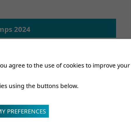
emps 2024
ier
dicament
 you agree to the use of cookies to improve you
libre
ier
ies using the buttons below.
 activités physiques... la malédiction
MY PREFERENCES
que et affections chroniques