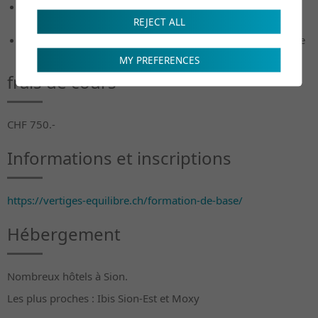
Michel Lacour, Directeur de Recherches CNRS/Université
Aix-Marseille, France
REJECT ALL
Daniel Goldman, physiothérapeute vestibulaire, Lausanne
MY PREFERENCES
frais de cours
CHF 750.-
Informations et inscriptions
https://vertiges-equilibre.ch/formation-de-base/
Hébergement
Nombreux hôtels à Sion.
Les plus proches : Ibis Sion-Est et Moxy