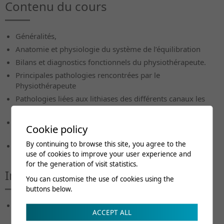
Contenu du cours
Généralités,
Anatomie et physiologie du système de l’équilibration
Bilans et diagnostics fonctionnels du physiothérapeute.
Principales pathologies rencontrées par le
Physiothérapeute
Pathologies liées aux lithiases des différents canaux les
VPPB.
Présentation des méthodes et outils nécessaires, leurs
Cookie policy
utilisations.
By continuing to browse this site, you agree to the
Travaux pratiques dirigés entre participants.
use of cookies to improve your user experience and
for the generation of visit statistics.
Intervenants
You can customise the use of cookies using the
buttons below.
Alain Zeitoun, Physiothérapeute vestibulaire enseignant
ACCEPT ALL
DU, Cannes France