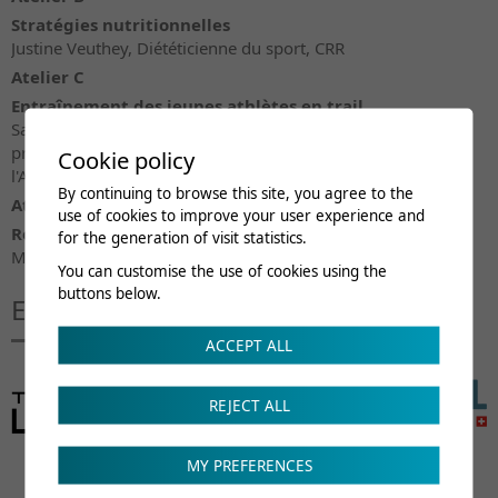
Stratégies nutritionnelles
Justine Veuthey, Diététicienne du sport, CRR
Atelier C
Entraînement des jeunes athlètes en trail
Sara Escobar Carron, Entraîneur C Swiss Athletics et
présidente de
Cookie policy
l'Académie Trail Running Valais
By continuing to browse this site, you agree to the
Atelier D
use of cookies to improve your user experience and
Renforcement musculaire pour le trail
for the generation of visit statistics.
Michaël Duc, Master en entraînement et performance, CRR
You can customise the use of cookies using the
buttons below.
En partenariat avec
ACCEPT ALL
REJECT ALL
MY PREFERENCES