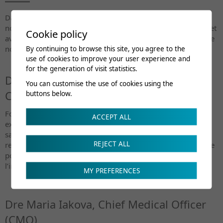
Dans un contexte d’évolution constante, nous poursuivons
notre dynamique de développement ainsi que d’excellence, et
Cookie policy
avons le plaisir de vous présenter la nouvelle composition de
By continuing to browse this site, you agree to the
notre comité de direction :
use of cookies to improve your user experience and
for the generation of visit statistics.
Dario Andenmatten, Président du
You can customise the use of cookies using the
Comité de Direction (PCD)
buttons below.
Fort d’un solide parcours professionnel et d’une grande
ACCEPT ALL
expérience de direction dans les domaines social et de la
santé, Dario Andenmatten allie expertise bilingue,
REJECT ALL
responsabilités stratégiques et approche interprofessionnelle
pour favoriser des collaborations solides et durables tant à
l’interne qu’à l’externe.
MY PREFERENCES
Dre Maria Iakova, Chief Medical Officer
(CMO)