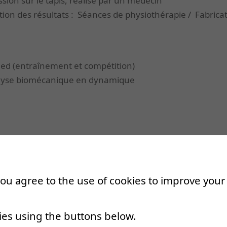
sion sur le tapis, réalisé par un médecin
tion des résultats :
Séances de physiothérapie /
Fabricat
ied (entraînement et compétition)
lyse biomécanique en dynamique
on
 you agree to the use of cookies to improve you
e qui vous ressemble.
ies using the buttons below.