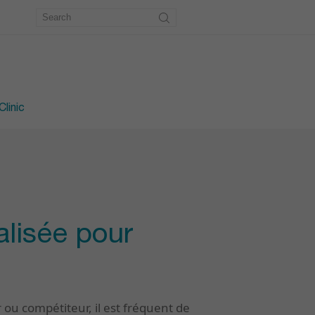
metry
workshop
e workshop
linic
alisée pour
ou compétiteur, il est fréquent de