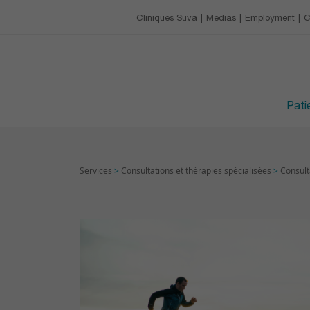
Our charter
Catering
Training & conference 
Cliniques Suva
Medias
Employment
C
EMPLOYMENT
Leisure activities
Upcoming trainings
Avantages
VISITING HOURS
Devenir apprenti·e
Patie
Services
>
Consultations et thérapies spécialisées
>
Consult