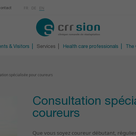
Multimedias
Rhumatologie
centre
FR
DE
EN
ontact
CONTACT
Osteoporosis / Densito
Technical orthopaedic 
Technical foot and sho
nts & Visitors
Services
Health care professionals
The C
ation spécialisée pour coureurs
Consultation spéci
coureurs
Que vous soyez coureur débutant, régulier 